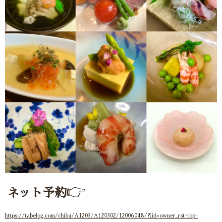
👉
ネット予約
https
://tabelog.com/chiba/A1203/A120302/12006048/?lid=owner_rst-top-