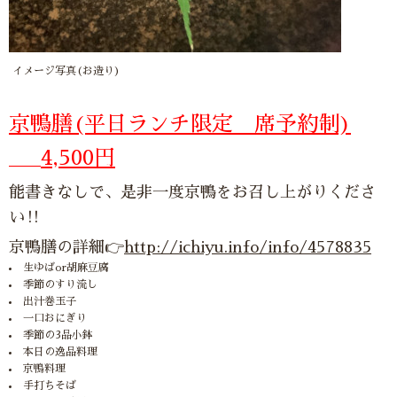
イメージ写真(お造り)
京鴨膳(平日ランチ限定 席予約制)
4,500円
能書きなしで、是非一度京鴨をお召し上がりくださ
い‼︎
京鴨膳の詳細👉
http://ichiyu.info/info/4578835
生ゆばor胡麻豆腐
季節のすり流し
出汁巻玉子
一口おにぎり
季節の3品小鉢
本日の逸品料理
京鴨料理
手打ちそば