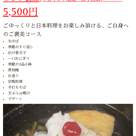
5,500円
ごゆっくりと日本料理をお楽しみ頂ける、ご自身へ
のご褒美コース
生ゆば
季節のすり流し
出汁巻玉子
一口おにぎり
季節の3品小鉢
煮物椀
お造り
京鴨料理
手打ちそば
天ぷらor鴨汁
デザート