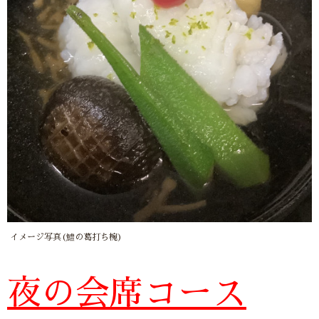
イメージ写真(鱧の葛打ち椀)
夜の会席コース