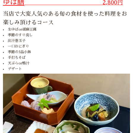
ゆば膳
2,800円
当店で大変人気のある旬の食材を使った料理をお
楽しみ頂けるコース
生ゆばor胡麻豆腐
季節のすり流し
出汁巻玉子
一口おにぎり
季節の3品小鉢
手打ちそば
天ぷらor鴨汁
デザート