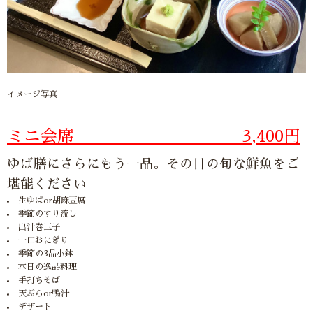
イメージ写真
ミニ会席
3,400円
ゆば膳にさらにもう一品。その日の旬な鮮魚をご
堪能ください
生ゆばor胡麻豆腐
季節のすり流し
出汁巻玉子
一口おにぎり
季節の3品小鉢
本日の逸品料理
手打ちそば
天ぷらor鴨汁
デザート