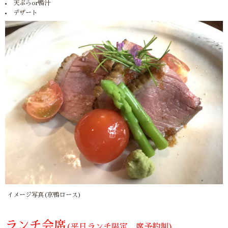
天ぷらor鴨汁
デザート
イメージ写真(京鴨ロース)
ランチ会席
(平日ランチ限定 席予約制)