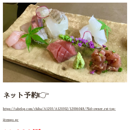
👉
ネット予約
https
://tabelog.com/chiba/A1203/A120302/12006048/?lid=owner_rst-top-
jitempo_pc