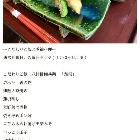
〜こだわりご飯と季節料理〜
通常月曜日、火曜日ランチ(11：30〜14：30)
こだわりご飯→八代目儀兵衛 「翁霞」
赤出汁 香の物
銀鱈西京焼き
蓮根蒸し
秋野菜の煮物
焼き椎茸ポン酢
里芋のあられ揚げ田楽みそ
べっこう玉子