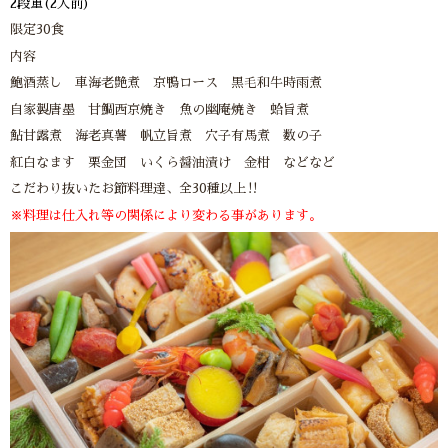
2段重(2人前)
限定30食
内容
鮑酒蒸し 車海老艶煮 京鴨ロース 黒毛和牛時雨煮
自家製唐墨 甘鯛西京焼き 魚の幽庵焼き 蛤旨煮
鮎甘露煮 海老真薯 帆立旨煮 穴子有馬煮 数の子
紅白なます 栗金団 いくら醤油漬け 金柑 などなど
こだわり抜いたお節料理達、全30種以上‼︎
※料理は仕入れ等の関係により変わる事があります。