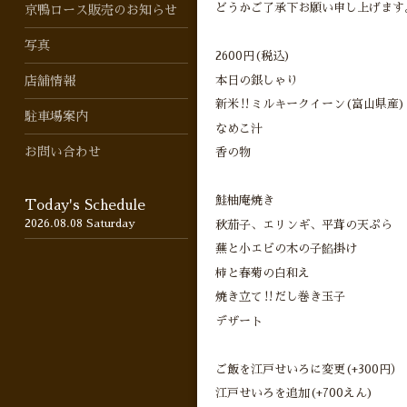
どうかご了承下お願い申し上げます
京鴨ロース販売のお知らせ
写真
2600円(税込)
本日の銀しゃり
店舗情報
新米‼︎ミルキークイーン(富山県産)
駐車場案内
なめこ汁
お問い合わせ
香の物
鮭柚庵焼き
Today's Schedule
2026.08.08 Saturday
秋茄子、エリンギ、平茸の天ぷら
蕪と小エビの木の子餡掛け
柿と春菊の白和え
焼き立て‼︎だし巻き玉子
デザート
ご飯を江戸せいろに変更(+300円）
江戸せいろを追加(+700えん)