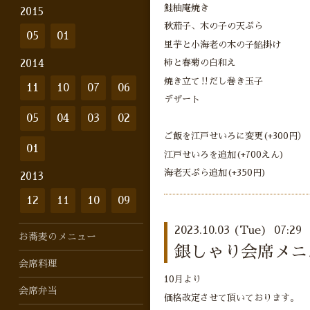
鮭柚庵焼き
2015
秋茄子、木の子の天ぷら
05
01
里芋と小海老の木の子餡掛け
2014
柿と春菊の白和え
焼き立て‼︎だし巻き玉子
11
10
07
06
デザート
05
04
03
02
ご飯を江戸せいろに変更(+300円）
01
江戸せいろを追加(+700えん)
海老天ぷら追加(+350円)
2013
12
11
10
09
2023.10.03 (Tue) 07:29
お蕎麦のメニュー
銀しゃり会席メニュ
会席料理
10月より
会席弁当
価格改定させて頂いております。