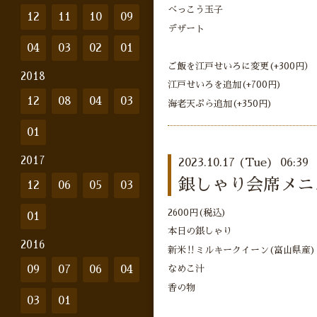
べっこう玉子
12
11
10
09
デザート
04
03
02
01
ご飯を江戸せいろに変更(+300円）
2018
江戸せいろを追加(+700円)
12
08
04
03
海老天ぷら追加(+350円)
01
2017
2023.10.17 (Tue) 06:39
銀しゃり会席メニュ
12
06
05
03
2600円(税込)
01
本日の銀しゃり
2016
新米‼︎ミルキークイーン(富山県産)
09
07
06
04
なめこ汁
香の物
03
01