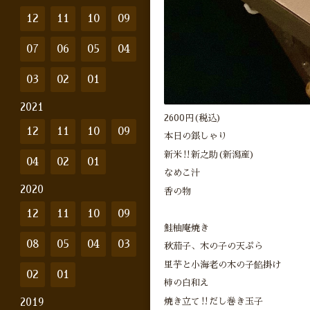
12
11
10
09
07
06
05
04
03
02
01
2021
2600円(税込)
12
11
10
09
本日の銀しゃり
新米‼︎新之助(新潟産)
04
02
01
なめこ汁
2020
香の物
12
11
10
09
鮭柚庵焼き
08
05
04
03
秋茄子、木の子の天ぷら
里芋と小海老の木の子餡掛け
02
01
柿の白和え
焼き立て‼︎だし巻き玉子
2019