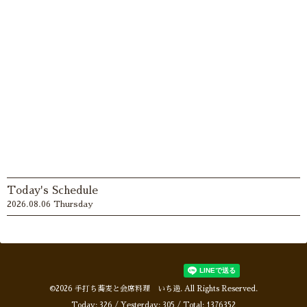
Today's Schedule
2026.08.06 Thursday
©2026
手打ち蕎麦と会席料理 いち遊
. All Rights Reserved.
Today:
326
/ Yesterday:
305
/ Total:
1376352