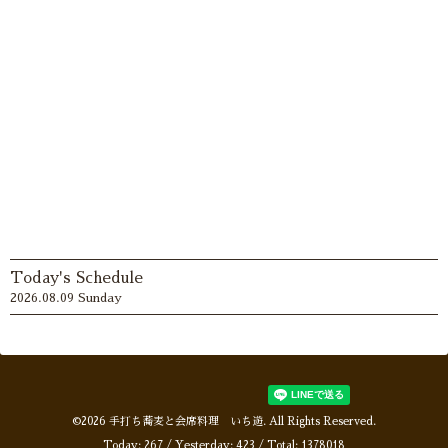
Today's Schedule
2026.08.09 Sunday
©2026
手打ち蕎麦と会席料理 いち遊
. All Rights Reserved.
Today:
267
/ Yesterday:
423
/ Total:
1378018