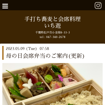
手打ち蕎麦と会席料理
いち遊
千葉県松戸市小金原8-33-3
tel : 047-340-2678
2023.05.09 (Tue) 07:58
母の日会席弁当のご案内(更新)