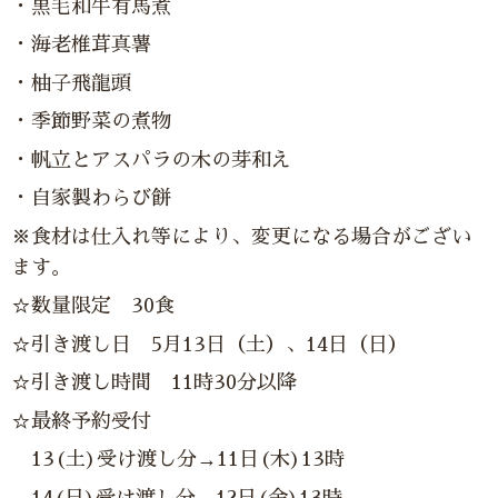
・黒毛和牛有馬煮
・海老椎茸真薯
・柚子飛龍頭
・季節野菜の煮物
・帆立とアスパラの木の芽和え
・自家製わらび餅
※食材は仕入れ等により、変更になる場合がござい
ます。
☆数量限定 30食
☆引き渡し日 5月13日（土）、14日（日）
☆引き渡し時間 11時30分以降
☆最終予約受付
13(土)受け渡し分→11日(木)13時
14(日)受け渡し分→12日(金)13時