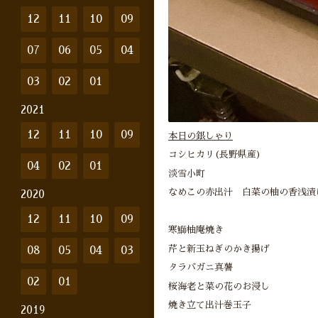
12
11
10
09
07
06
05
04
03
02
01
2021
12
11
10
09
本日の銀しゃり
コシヒカリ(長野県産)
04
02
01
淡雪小町
なめこの赤出汁 白菜の柚の香浅漬
2020
12
11
10
09
寒鰤柚庵焼き
芹と新玉ねぎのかき揚げ
08
05
04
03
タラバガニ真薯
02
01
桜海老と菜の花のお浸し
焼き立て出汁巻玉子
2019