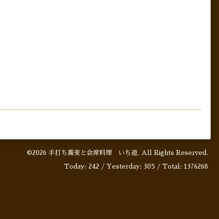
©2026
手打ち蕎麦と会席料理 いち遊
. All Rights Reserved.
Today:
242
/ Yesterday:
305
/ Total:
1376268