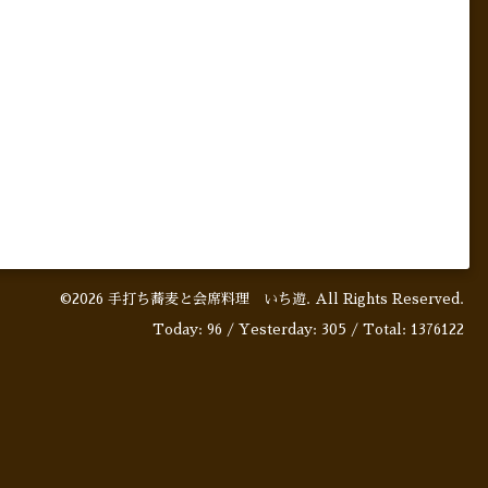
©2026
手打ち蕎麦と会席料理 いち遊
. All Rights Reserved.
Today:
96
/ Yesterday:
305
/ Total:
1376122