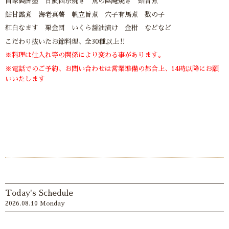
自家製唐墨 甘鯛西京焼き 魚の幽庵焼き 蛤旨煮
鮎甘露煮 海老真薯 帆立旨煮 穴子有馬煮 数の子
紅白なます 栗金団 いくら醤油漬け 金柑 などなど
こだわり抜いたお節料理、全30種以上‼︎
※料理は仕入れ等の関係により変わる事があります。
※電話でのご予約、お問い合わせは営業準備の都合上、14時以降にお願
いいたします
Today's Schedule
2026.08.10 Monday