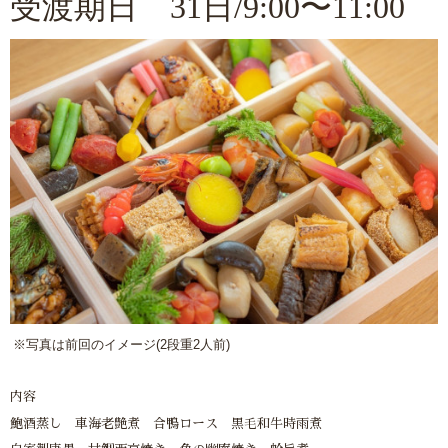
受渡期日 31日/9:00〜11:00
※写真は前回のイメージ(2段重2人前)
内容
鮑酒蒸し 車海老艶煮 合鴨ロース 黒毛和牛時雨煮