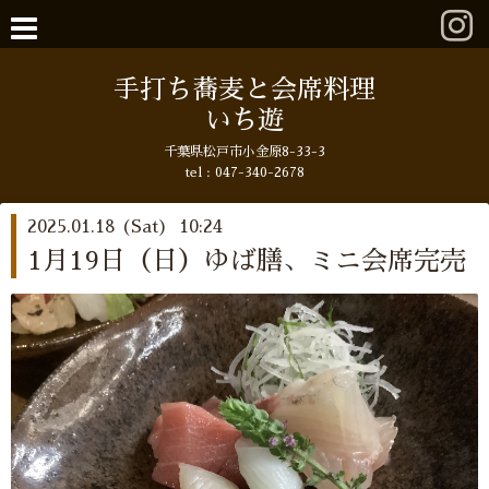
手打ち蕎麦と会席料理
いち遊
千葉県松戸市小金原8-33-3
tel : 047-340-2678
2025.01.18 (Sat) 10:24
1月19日（日）ゆば膳、ミニ会席完売