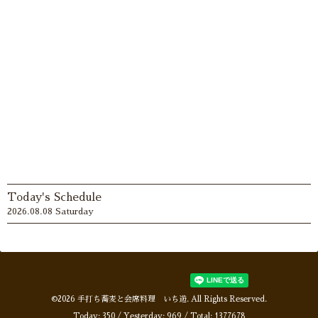
Today's Schedule
2026.08.08 Saturday
©2026
手打ち蕎麦と会席料理 いち遊
. All Rights Reserved.
Today:
350
/ Yesterday:
969
/ Total:
1377678